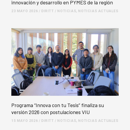
innovación y desarrollo en PYMES de la región
23 MAYO 2026
/
DIRITT
/
NOTICIAS
,
NOTICIAS ACTUALES
Programa “Innova con tu Tesis” finaliza su
versión 2026 con postulaciones VIU
15 MAYO 2026
/
DIRITT
/
NOTICIAS
,
NOTICIAS ACTUALES