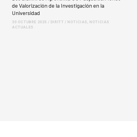
de Valorización de la Investigación en la
Universidad
30 OCTUBRE 2025
/
DIRITT
/
NOTICIAS
,
NOTICIAS
ACTUALES
DIRITT da inicio a curso de Innovación Social
para funcionarios municipales de la AMTL