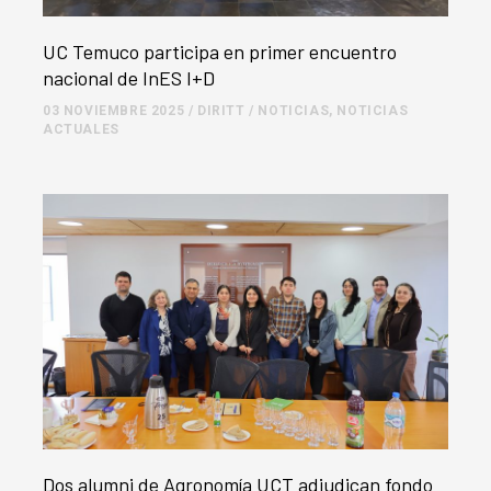
UC Temuco participa en primer encuentro
nacional de InES I+D
03 NOVIEMBRE 2025
/
DIRITT
/
NOTICIAS
,
NOTICIAS
ACTUALES
Dos alumni de Agronomía UCT adjudican fondo